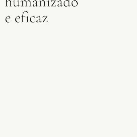
humanizado
e eficaz
A metodologia de estimulação cerebral usada nas Sementes
Brilhantes permite observar com mais precisão o
desenvolvimento neurológico e comportamental das crianças,
com isso foi possível Identificar precocemente sinais de autismo: