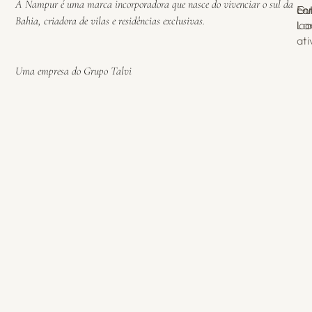
A Nampur é uma marca incorporadora que nasce do vivenciar o sul da 
En
Gu
co
Bahia, criadora de vilas e residências exclusivas.
La
loc
ati
Uma empresa do Grupo Talvi