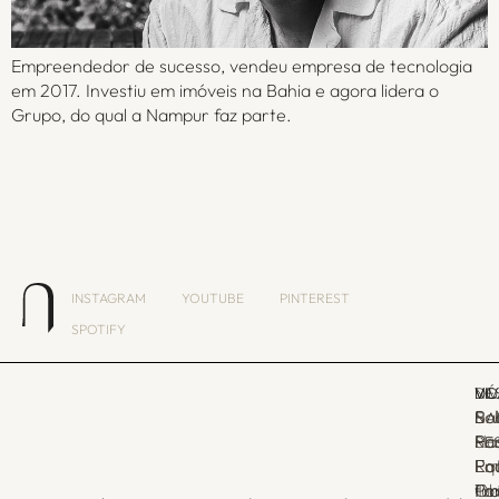
Empreendedor de sucesso, vendeu empresa de tecnologia
em 2017. Investiu em imóveis na Bahia e agora lidera o
Grupo, do qual a Nampur faz parte.
INSTAGRAM
YOUTUBE
PINTEREST
SPOTIFY
VI
VI
DE
NÓ
Ba
So
E
NA
Hos
Sã
Par
RE
Em
Rot
Pa
Eq
Ob
tur
Po
Tr